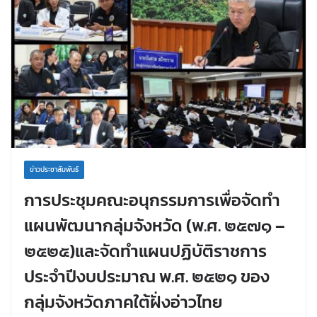
ข่าวประชาสัมพันธ์
การประชุมคณะอนุกรรมการเพื่อจัดทำ
แผนพัฒนากลุ่มจังหวัด (พ.ศ. ๒๕๗๑ –
๒๕๒๕)และจัดทำแผนปฏิบัติราชการ
ประจำปีงบประมาณ พ.ศ. ๒๕๒๑ ของ
กลุ่มจังหวัดภาคใต้ฝั่งอ่าวไทย