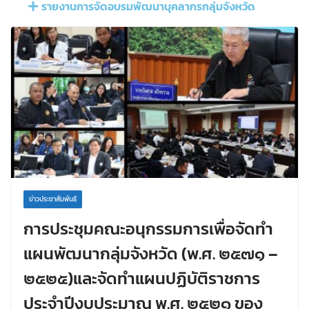
รายงานการจัดอบรมพัฒนาบุคลากรกลุ่มจังหวัด
ข่าวประชาสัมพันธ์
การประชุมคณะอนุกรรมการเพื่อจัดทำ
แผนพัฒนากลุ่มจังหวัด (พ.ศ. ๒๕๗๑ –
๒๕๒๕)และจัดทำแผนปฏิบัติราชการ
ประจำปีงบประมาณ พ.ศ. ๒๕๒๑ ของ