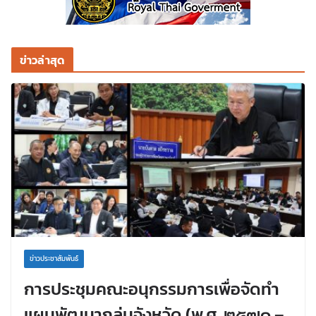
ข่าวล่าสุด
ข่าวประชาสัมพันธ์
การประชุมคณะอนุกรรมการเพื่อจัดทำ
แผนพัฒนากลุ่มจังหวัด (พ.ศ. ๒๕๗๑ –