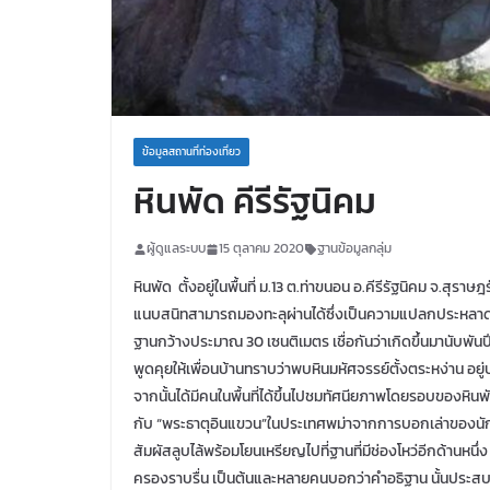
ข้อมูลสถานที่ท่องเที่ยว
หินพัด คีรีรัฐนิคม
ผู้ดูแลระบบ
15 ตุลาคม 2020
ฐานข้อมูลกลุ่ม
หินพัด ตั้งอยู่ในพื้นที่ ม.13 ต.ท่าขนอน อ.คีรีรัฐนิคม จ.สุร
แนบสนิทสามารถมองทะลุผ่านได้ซึ่งเป็นความแปลกประหลาดอ
ฐานกว้างประมาณ 30 เซนติเมตร เชื่อกันว่าเกิดขึ้นมานับพั
พูดคุยให้เพื่อนบ้านทราบว่าพบหินมหัศจรรย์ตั้งตระหง่าน อย
จากนั้นได้มีคนในพื้นที่ได้ขึ้นไปชมทัศนียภาพโดยรอบของหินพั
กับ “พระธาตุอินแขวน”ในประเทศพม่าจากการบอกเล่าของนักท่องเ
สัมผัสลูบไล้พร้อมโยนเหรียญไปที่ฐานที่มีช่องโหว่อีกด้านหน
ครองราบรื่น เป็นต้นและหลายคนบอกว่าคำอธิฐาน นั้นประส