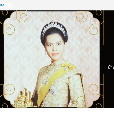
ฐและ
จ
รั้งที่
ฐและ
จ
รั้งที่
ดทำแผน
รประจำ
ังหวัด
ะเอกชน
 กลุ่ม
2569
ครัฐ
ฐกิจ
รั้งที่