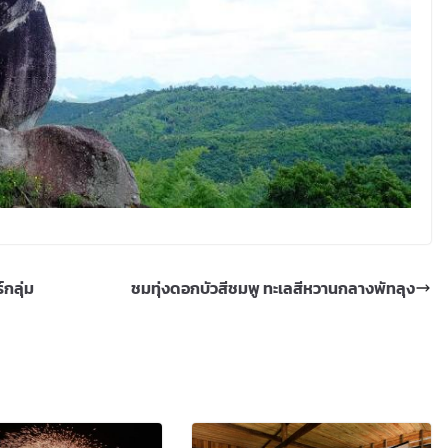
กลุ่ม
ชมทุ่งดอกบัวสีชมพู ทะเลสีหวานกลางพัทลุง