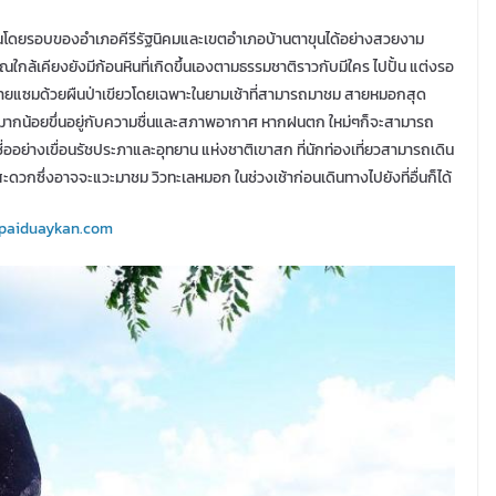
เวณโดยรอบของอำเภอคีรีรัฐนิคมและเขตอำเภอบ้านตาขุนได้อย่างสวยงาม
ใกล้เคียงยังมีก้อนหินที่เกิดขึ้นเองตามธรรมชาติราวกับมีใคร ไปปั้น แต่งรอ
ียงรายแซมด้วยผืนป่าเขียวโดยเฉพาะในยามเช้าที่สามารถมาชม สายหมอกสุด
มมากน้อยขึ่นอยู่กับความชื่นและสภาพอากาศ หากฝนตก ใหม่ๆก็จะสามารถ
นชื่ออย่างเขื่อนรัชประภาและอุทยาน แห่งชาติเขาสก ที่นักท่องเที่ยวสามารถเดิน
สะดวกซึ่งอาจจะแวะมาชม วิวทะเลหมอก ในช่วงเช้าก่อนเดินทางไปยังที่อื่นก็ได้
.paiduaykan.com