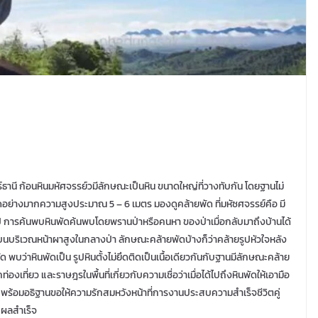
าษฎร์ธานี ก้อนหินมหัศจรรย์วมีลักษณะเป็นหิน ขนาดใหญ่ที่วางทับกัน โดยฐานไม่
ย่างมากความสูงประมาณ 5 – 6 เมตร มองดูคล้ายพัด ที่มหัซศจรรย์คือ มี
นปี การค้นพบหินพัดค้นพบโดยพรานป่าหรือคนหา ของป่าเมื่อกลับมาถึงบ้านได้
ู่บนบริเวณหน้าผาสูงในกลางป่า ลักษณะคล้ายพัดบ้างก็ว่าคล้ายรูปหัวใจหลัง
ด พบว่าหินพัดเป็น รูปหินตั้งไม่ยึดติดเป็นเนื้อเดียวกันกับฐานมีลักษณะคล้าย
ที่ยว และราษฎรในพื้นที่เกี่ยวกับความเชื่อว่าเมื่อได้ไปถึงหินพัดให้เอามือ
ึ่ง พร้อมอธิฐานขอให้ความรักสมหวังหน้าที่การงานประสบความสำเร็จชีวิตคู่
บผลสำเร็จ