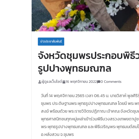
ข่าวประชาสัมพันธ์
จังหวัดชุมพรประกอบพิธี
รูปปางพุทธมณฑล
ผู้ดูแลเว็บไซต์
16 พฤศจิกายน 2022
0 Comments
วันที่ 14 พฤศจิกายน 2565 เวลา 06.45 น. นายวิสาห์ พูลศิ
ชุมพร ประดิษฐานพระพุทธรูปปางพุทธมณฑล โดยมี พระพ
สงฆ์ พร้อมด้วย พระราชวิจิตรปฏิภาณ เจ้าคณะจังหวัดชุ
พุทธศาสนิกชนทุกหมู่เหล่าเข้าร่วมพิธีบวงสรวงเทพยดาปู
พระพุทธรูปปางพุทธมณฑล และพิธีเจริญพระพุทธมนต์สม
อ.หลังสวน จ.ชุมพร