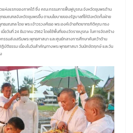
ัดแห่งแรกของภาคใต้ ซึ่ง คณะกรรมการฟื้นฟูบูรณะจังหวัดชุมพรด้าน
พุทธมณฑลจังหวัดชุมพรขึ้น ตามนโยบายของรัฐบาลที่ให้จังหวัดทั้งฝ่าย
พุทธมณฑล โดย พระเจ้าวรวงศ์เธอ พระองค์เจ้าอทิตยาทรกิติคุณ ทรง
ื่อวันที่ 24 ธันวาคม 2562 โดยใช้พื้นที่ของวัดราชบุรณะ ในการจัดสร้าง
ดกิจกรรมส่งเสริมพระพุทธศาสนา และศูนย์กลางการศึกษาค้นคว้าด้าน
ปฏิบัติธรรม เนื่องในวันสำคัญทางพระพุทธศาสนา วันนักขัตฤกษ์ และวัน
าง