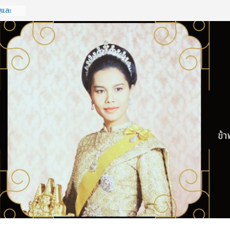
ฐและ
จ
ครั้งที่
ฐและ
จ
ครั้งที่
ดทำแผน
รประจำ
ังหวัด
ะเอกชน
 กลุ่ม
2569
ครัฐ
ฐกิจ
ครั้งที่