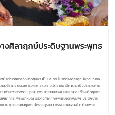
วางศิลาฤกษ์ประดิษฐานพระพุทธ
ริรัตน์ ผู้ว่าราชการจังหวัดชุมพร เป็นประธานในพิธีวางศิลาฤกษ์พุทธมณฑล
รหมวชิรากร กรรมการมหาเถรสมาคม วัดราชผาติการาม เป็นประธานฝ่าย
มพร เจ้าอาวาสวัดราชบุรณะ (พระอารามหลวง) และคณะสงฆ์จังหวัดชุมพร
ชนียสักการะ พิธีพราหมณ์ พิธีวางศิลาฤกษ์พุทธมณฑลชุมพร ประดิษฐาน
โภช ณ พุทธมณฑลชุมพร วัดราชบุรณะ (พระอารามหลวง) ต.ท่ามะพลา