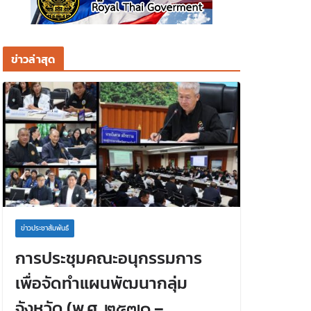
ข่าวล่าสุด
ข่าวประชาสัมพันธ์
การประชุมคณะอนุกรรมการ
เพื่อจัดทำแผนพัฒนากลุ่ม
จังหวัด (พ.ศ. ๒๕๗๑ –