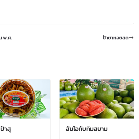
 พ.ศ.
ป้ายาหอยสด
ป้าสุ
ส้มโอทับทิมสยาม