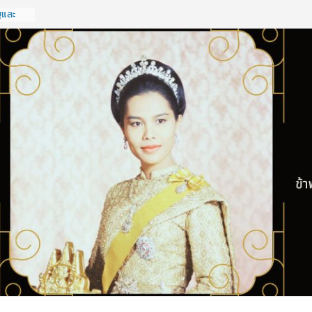
ฐและ
จ
ครั้งที่
ฐและ
จ
ครั้งที่
ดทำแผน
รประจำ
ังหวัด
ะเอกชน
 กลุ่ม
2569
ครัฐ
ฐกิจ
ครั้งที่