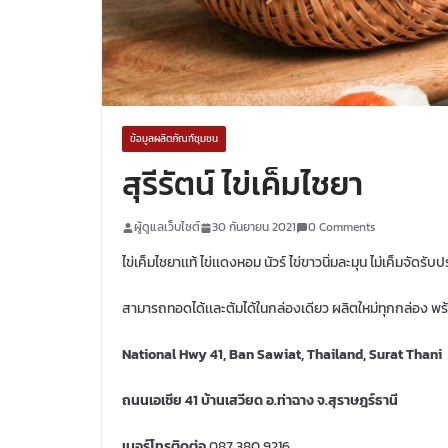
ข้อมูลผลิตภัณฑ์ชุมชน
สุรีรัตน์ ไข่เค็มไชยา
ผู้ดูแลเว็บไซต์
30 กันยายน 2021
0 Comments
ไข่เค็มไชยาเเท้ ไข่เเดงหอม นัวร์ ไข่ขาวนิ่มละมุน ไม่เค็มจั
สามารถทอดได้เเละต้มได้ในกล่องเดียว ผลิตใหม่ทุกกล่อง พร้
National Hwy 41, Ban Sawiat, Thailand, Surat Thani
ถนนเอเชีย 41 บ้านเสวียด อ.ท่าฉาง จ.สุราษฎร์ธานี
เบอร์โทรติดต่อ
087 380 9216