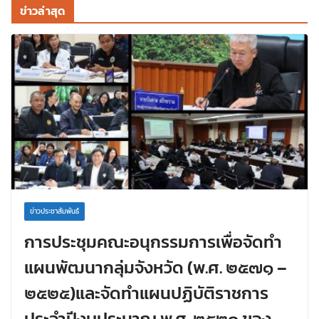
ข่าวล่าสุด
ข่าวประชาสัมพันธ์
การประชุมคณะอนุกรรมการเพื่อจัดทำ
แผนพัฒนากลุ่มจังหวัด (พ.ศ. ๒๕๗๑ –
๒๕๒๕)และจัดทำแผนปฏิบัติราชการ
ประจำปีงบประมาณ พ.ศ. ๒๕๒๑ ของ