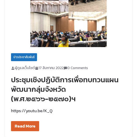
ข่าวประชาสัมพันธ์
ผู้ดูแลเว็บไซต์
17 สิงหาคม 2022
0 Comments
ประชุมเชิงปฏิบัติการเพื่อทบทวนแผน
พัฒนากลุ่มจังหวัด
(พ.ศ.๒๕๖๖-๒๕๗๐)ฯ
https://youtu.be/K_Q
Read More