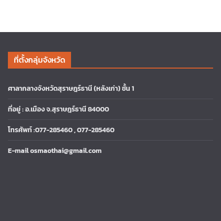
ที่ตั้งกลุ่มจังหวัด
ศาลากลางจังหวัดสุราษฎร์ธานี (หลังเก่า) ชั้น 1
ที่อยู่ : อ.เมือง จ.สุราษฎร์ธานี 84000
โทรศัพท์ :077-285460 , 077-285460
E-mail osmaothai@gmail.com