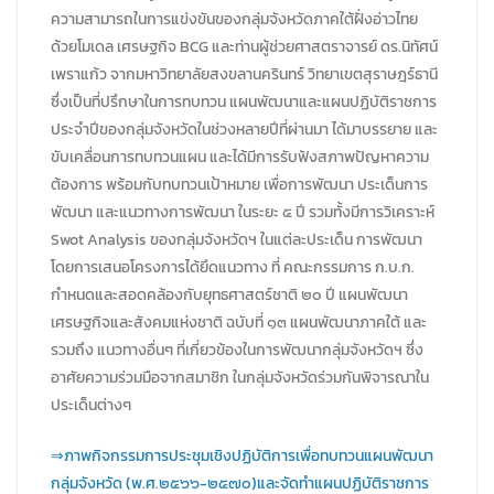
ความสามารถในการแข่งขันของกลุ่มจังหวัดภาคใต้ฝั่งอ่าวไทย
ด้วยโมเดล เศรษฐกิจ BCG และท่านผู้ช่วยศาสตราจารย์ ดร.นิทัศน์
เพราแก้ว จากมหาวิทยาลัยสงขลานครินทร์ วิทยาเขตสุราษฎร์ธานี
ซึ่งเป็นที่ปรึกษาในการทบทวน แผนพัฒนาและแผนปฏิบัติราชการ
ประจำปีของกลุ่มจังหวัดในช่วงหลายปีที่ผ่านมา ได้มาบรรยาย และ
ขับเคลื่อนการทบทวนแผน และได้มีการรับฟังสภาพปัญหาความ
ต้องการ พร้อมกับทบทวนเป้าหมาย เพื่อการพัฒนา ประเด็นการ
พัฒนา และแนวทางการพัฒนา ในระยะ ๕ ปี รวมทั้งมีการวิเคราะห์
Swot Analysis ของกลุ่มจังหวัดฯ ในแต่ละประเด็น การพัฒนา
โดยการเสนอโครงการได้ยึดแนวทาง ที่ คณะกรรมการ ก.บ.ก.
กำหนดและสอดคล้องกับยุทธศาสตร์ชาติ ๒๐ ปี แผนพัฒนา
เศรษฐกิจและสังคมแห่งชาติ ฉบับที่ ๑๓ แผนพัฒนาภาคใต้ และ
รวมถึง แนวทางอื่นๆ ที่เกี่ยวข้องในการพัฒนากลุ่มจังหวัดฯ ซึ่ง
อาศัยความร่วมมือจากสมาชิก ในกลุ่มจังหวัดร่วมกันพิจารณาใน
ประเด็นต่างๆ
⇒ภาพกิจกรรมการประชุมเชิงปฏิบัติการเพื่อทบทวนแผนพัฒนา
กลุ่มจังหวัด (พ.ศ.๒๕๖๖-๒๕๗๐)และจัดทำแผนปฏิบัติราชการ