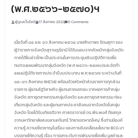
(พ.ศ.๒๕๖๖-๒๕๗๐)ฯ
ผู้ดูแลเว็บไซต์
17 สิงหาคม 2022
0 Comments
เมื่อวันที่ ๑๕ และ ๑๖ สิงหาคม ๒๕๖๕ นายศักดาพร รัตนสุภา รอง
ผู้ว่าราชการจังหวัดสุราษฎร์ธานี ได้รับมอบจากหัวหน้ากลุ่มจังหวัด
ภาคใต้ฝั่งอ่าวไทย เป็นประธานในการประชุมเชิงปฏิบัติการเพื่อ
ทบทวนแผนพัฒนากลุ่มจังหวัด (พ.ศ.๒๕๖๖-๒๕๗๐)และจัดทำ
แผนปฏิบัติราชการประจำปีงบประมาณ พ.ศ.๒๕๖๗ ระหว่างวันที่
๒๕๖๕
๑๕-๑๖ สิงหาคม
พร้อมด้วยหัวหน้าส่วนราชการทุกส่วน
ราชการ ผู้แทนรัฐวิสาหกิจ ผู้แทนภาคเอกชน จากหอการค้ากลุ่ม
จังหวัด สภาอุตสาหกรรมกลุ่มจังหวัด และสภาอุตสาหกรรม ท่อง
เที่ยวกลุ่มจังหวัด และผู้แทนภาคประชาสังคมจากจังหวัดในกลุ่ม
จังหวัด โดยได้รับเกียรติจาก ศาสตราจารย์ ดร.พีระพงศ์ ทีฆสกุล
จากมหาวิทยาลัยสงขลานครินทร์ วิทยาเขตหาดใหญ่ ซึ่งท่านมีองค์
ความรู้ ความเชี่ยวชาญในเรื่อง ของการขับเคลื่อนนโยบาย BCG มา
บรรยายให้ความรู้ เรื่อง การยกระดับการพัฒนาเพื่อเพิ่ม มูลค่าและ