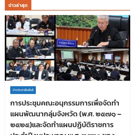
ข่าวล่าสุด
ข่าวประชาสัมพันธ์
การประชุมคณะอนุกรรมการเพื่อจัดทำ
แผนพัฒนากลุ่มจังหวัด (พ.ศ. ๒๕๗๑ –
๒๕๒๕)และจัดทำแผนปฏิบัติราชการ