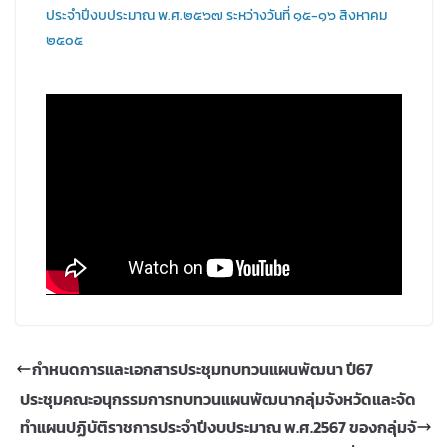
ประจำปีงบประมาณ พ.ศ.๒๕๖๗ ระหว่างวันที่ ๑๕-๑๖ สิงหาคม
๒๕๐๕
กําหนดการและเอกสารประชุมทบทวนแผนพัฒนา ปี67
ประชุมคณะอนุกรรมการทบทวนแผนพัฒนากลุ่มจังหวัดและจัด
ทำแผนปฏิบัติราชการประจำปีงบประมาณ พ.ศ.2567 ของกลุ่มจั