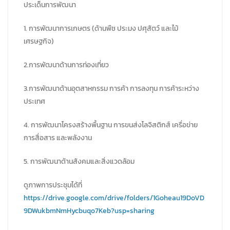
ประเด็นการพัฒนา
1. การพัฒนาการเกษตร (ด้านพืช ประมง ปศุสัตว์ และไม้
เศรษฐกิจ)
2.การพัฒนาด้านการท่องเที่ยว
3.การพัฒนาด้านอุตสาหกรรม การค้า การลงทุน การค้าระหว่าง
ประเทศ
4. การพัฒนาโครงสร้างพื้นฐาน การขนส่งโลจิสติกส์ เครื่อข่าย
การสื่อสาร และพลังงาน
5. การพัฒนาด้านสังคมและสิ่งแวดล้อม
ดูภาพการประชุมได้ที่
https://drive.google.com/drive/folders/1Goheau19DoVD
9DWukbmNmHycbuqo7Keb?usp=sharing