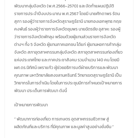
พัฒนากลุ่มจังหวัด (พ.ศ.2566-2570) และจัดทำแผนปฏิบัติ
ราชการประจำปีงบประมาณ พ.ศ.2567 โดยมี นายศักดาพร รัตน
สุภา รองผู้ว่าราชการจังหวัดสุราษฎร์ธานี นายกองเอกพุทธ กฤช
คงพันธ์ รองผุ้ว่าราชการจังหวัดชุมพร นายฉัตรชัย อุสาหะ รองผู้
ว่าราชการจังหวัดพัทลุง พร้อมด้วยผู้แทนส่วนราชการจังหวัด
ต่างฯ ทั้ง 5 จังหวัด ผู้แทนภาคเอกชน ได้แก่ ผู้แทนหอการค้ากลุ่ม
จังหวัด สภาอุตสาหกรรมกลุ่มจังหวัด สภาอุตสาหกรรมท่องเที่ยว
แห่งประเทศไทย และภาคประชาสังคม รวมจำนวน 140 คน โดยมี
ผศ.ดร.นิทัศน์ เพราแก้ว ผู้ช่วยอธิการบดีฝ่ายบริการและพัฒนา
คุณภาพ มหาวิทยาลัยสงขลานครินทร์ วิทยาเขตสุราษฎร์ธานี เป็น
วิทยากรในการดำเนิน โดยในการประชุมมีการกำหนดเป้าหมายการ
พัฒนา ประเด็นการพัฒนา ดังนี้
เป้าหมายการพัฒนา
” พัฒนาการท่องเที่ยว การเกษตร อุตสาหกรรมชีวภาพ สู่
ผลิตภัณฑ์และบริการ ที่มีคุณภาพ และมูลค่าสูงอย่างยั่งยืน “