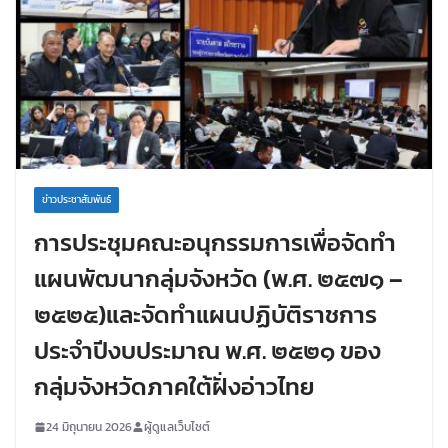
ข่าวประชาสัมพันธ์
การประชุมคณะอนุกรรมการเพื่อจัดทำ
แผนพัฒนากลุ่มจังหวัด (พ.ศ. ๒๕๗๑ –
๒๕๒๕)และจัดทำแผนปฏิบัติราชการ
ประจำปีงบประมาณ พ.ศ. ๒๕๒๑ ของ
กลุ่มจังหวัดภาคใต้ฝั่งอ่าวไทย
24 มิถุนายน 2026
ผู้ดูแลเว็บไซต์