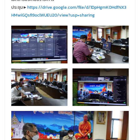
ประชุม►
https://drive.google.com/file/d/1DpHgmK0HdfNX3
HMwiGQsfi9oclWUEU20/view?usp=sharing