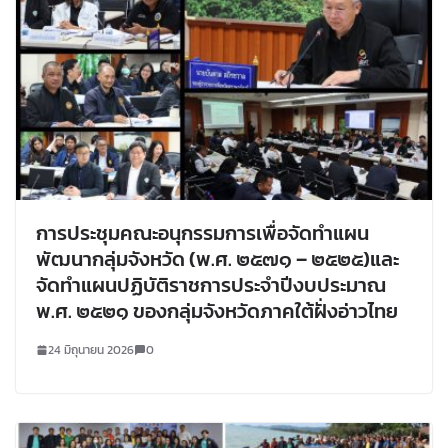
การประชุมคณะอนุกรรมการเพื่อจัดทำแผน
พัฒนากลุ่มจังหวัด (พ.ศ. ๒๕๗๑ – ๒๕๒๕)และ
จัดทำแผนปฏิบัติราชการประจำปีงบประมาณ
พ.ศ. ๒๕๒๑ ของกลุ่มจังหวัดภาคใต้ฝั่งอ่าวไทย
24 มิถุนายน 2026
0