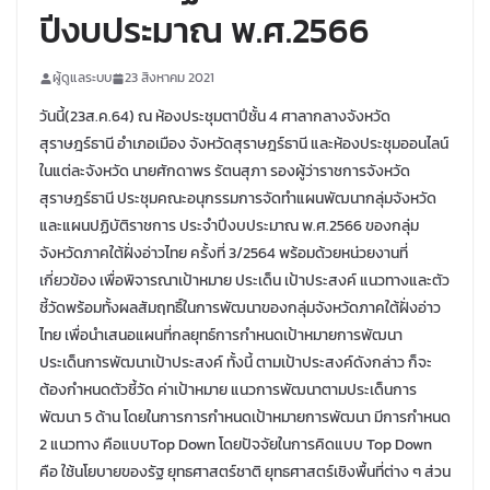
ปีงบประมาณ พ.ศ.2566
ผู้ดูแลระบบ
23 สิงหาคม 2021
วันนี้(23ส.ค.64) ณ ห้องประชุมตาปีชั้น 4 ศาลากลางจังหวัด
สุราษฎร์ธานี อำเภอเมือง จังหวัดสุราษฎร์ธานี และห้องประชุมออนไลน์
ในแต่ละจังหวัด นายศักดาพร รัตนสุภา รองผู้ว่าราชการจังหวัด
สุราษฎร์ธานี ประชุมคณะอนุกรรมการจัดทำแผนพัฒนากลุ่มจังหวัด
และแผนปฏิบัติราชการ ประจำปีงบประมาณ พ.ศ.2566 ของกลุ่ม
จังหวัดภาคใต้ฝั่งอ่าวไทย ครั้งที่ 3/2564 พร้อมด้วยหน่วยงานที่
เกี่ยวข้อง เพื่อพิจารณาเป้าหมาย ประเด็น เป้าประสงค์ แนวทางและตัว
ชี้วัดพร้อมทั้งผลสัมฤทธิ์ในการพัฒนาของกลุ่มจังหวัดภาคใต้ฝั่งอ่าว
ไทย เพื่อนำเสนอแผนที่กลยุทธ์การกำหนดเป้าหมายการพัฒนา
ประเด็นการพัฒนาเป้าประสงค์ ทั้งนี้ ตามเป้าประสงค์ดังกล่าว ก็จะ
ต้องกำหนดตัวชี้วัด ค่าเป้าหมาย แนวการพัฒนาตามประเด็นการ
พัฒนา 5 ด้าน โดยในการการกำหนดเป้าหมายการพัฒนา มีการกำหนด
2 แนวทาง คือแบบTop Down โดยปัจจัยในการคิดแบบ Top Down
คือ ใช้นโยบายของรัฐ ยุทธศาสตร์ชาติ ยุทธศาสตร์เชิงพื้นที่ต่าง ๆ ส่วน