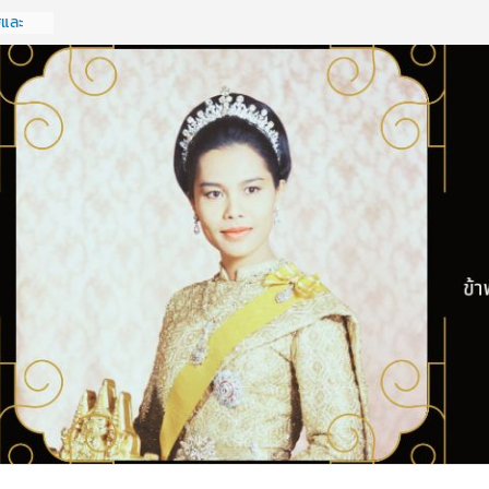
ฐและ
จ
รั้งที่
ฐและ
จ
รั้งที่
ดทำแผน
รประจำ
ังหวัด
ะเอกชน
 กลุ่ม
2569
ครัฐ
ฐกิจ
รั้งที่