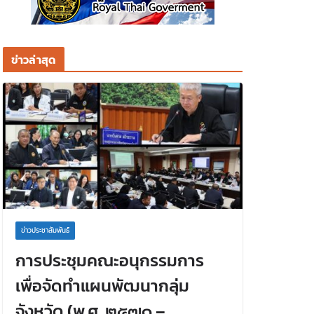
ข่าวล่าสุด
ข่าวประชาสัมพันธ์
การประชุมคณะอนุกรรมการ
เพื่อจัดทำแผนพัฒนากลุ่ม
จังหวัด (พ.ศ. ๒๕๗๑ –