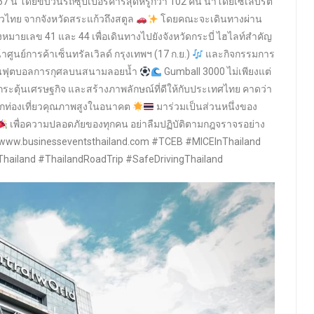
7 นี้ โดยขบวนรถซุปเปอร์คาร์สุดหรูกว่า 102 คัน นำโดยเซเลบริตี้
่วไทย จากจังหวัดสระแก้วถึงสตูล
โดยคณะจะเดินทางผ่าน
วงหมายเลข 41 และ 44 เพื่อเดินทางไปยังจังหวัดกระบี่ ไฮไลท์สำคัญ
ูนย์การค้าเซ็นทรัลเวิลด์ กรุงเทพฯ (17 ก.ย.)
และกิจกรรมการ
ข่งขันฟุตบอลการกุศลบนสนามลอยน้ำ
Gumball 3000 ไม่เพียงแต่
ว กระตุ้นเศรษฐกิจ และสร้างภาพลักษณ์ที่ดีให้กับประเทศไทย คาดว่า
นักท่องเที่ยวคุณภาพสูงในอนาคต
มาร่วมเป็นส่วนหนึ่งของ
เพื่อความปลอดภัยของทุกคน อย่าลืมปฏิบัติตามกฎจราจรอย่าง
้ที่ www.businesseventsthailand.com #TCEB #MICEInThailand
hailand #ThailandRoadTrip #SafeDrivingThailand