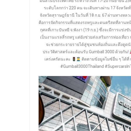
มันส์ในประเทศไทย ระหว่างวันที่ 17-20 กันยายน 256
ระดับโลกกว่า 220 คน จะเดินทางผ่าน 17 จังหวัดทั
จังหวัดสุราษฎร์ธานี ในวันที่ 18 ก.ย. 67 ผ่านทางหล
คือการจัดกิจกรรมที่แสดงรถหรูและดนตรีสดที่ลานหน้าศ
กุศลที่เกาะปันหยี จ.พังงา (19 ก.ย.) ซึ่งจะมีการแ
เป็นงานแรลลี่รถหรู แต่ยังช่วยส่งเสริมการท่องเที่ย
จะช่วยกระจายรายได้สู่ชุมชนท้องถิ่นและดึงดูด
ประวัติศาสตร์และต้อนรับ Gumball 3000 ด้วยกัน!
เคร่งครัดนะคะ
ติดตามข้อมูลไมซ์อื่น ๆ ได
#Gumball3000Thailand #SupercarsInT