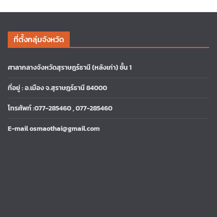
ที่ตั้งกลุ่มจังหวัด
ศาลากลางจังหวัดสุราษฎร์ธานี (หลังเก่า) ชั้น 1
ที่อยู่ : อ.เมือง จ.สุราษฎร์ธานี 84000
โทรศัพท์ :077-285460 , 077-285460
E-mail osmaothai@gmail.com