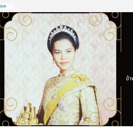
ครัฐ
ฐกิจ
รั้งที่
ฐและ
จ
รั้งที่
ฐและ
จ
รั้งที่
ดทำแผน
รประจำ
ังหวัด
ะเอกชน
 กลุ่ม
2569